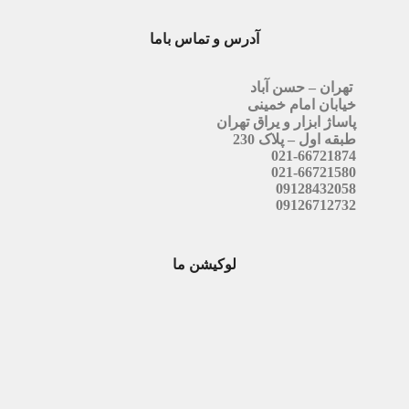
آدرس و تماس باما
تهران – حسن آباد
خیابان امام خمینی
پاساژ ابزار و یراق تهران
طبقه اول – پلاک 230
021-66721874
021-66721580
09128432058
09126712732
لوکیشن ما