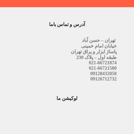
آدرس و تماس باما
تهران – حسن آباد
خیابان امام خمینی
پاساژ ابزار و یراق تهران
طبقه اول – پلاک 230
021-66721874
021-66721580
09128432058
09126712732
لوکیشن ما