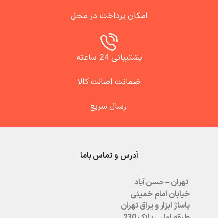
امکان پرداخت در محل
پشتیبانی 24 ساعته
ضمانت اصالت کالا
ارسال سریع
آدرس و تماس باما
تهران – حسن آباد
خیابان امام خمینی
پاساژ ابزار و یراق تهران
طبقه اول – پلاک 230