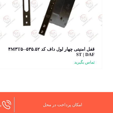
قفل امنیتی چهار لول داف کد ۵۳۵.۵۲-۴M۳T۵-
ST | DAF
تماس بگیرید
امکان پرداخت در محل
پش