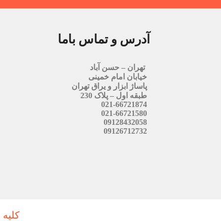
آدرس و تماس باما
تهران – حسن آباد
خیابان امام خمینی
پاساژ ابزار و یراق تهران
طبقه اول – پلاک 230
021-66721874
021-66721580
09128432058
09126712732
کلیه 