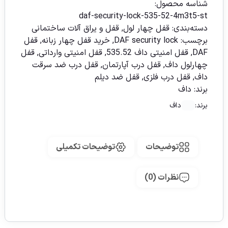
شناسه محصول:
daf-security-lock-535-52-4m3t5-st
دسته‌بندی:
قفل چهار لول
,
قفل و یراق آلات ساختمانی
برچسب:
DAF security lock
,
خرید قفل چهار زبانه
,
قفل
DAF
,
قفل امنیتی داف 535.52
,
قفل امنیتی وارداتی
,
قفل
چهارلول داف
,
قفل درب آپارتمان
,
قفل درب ضد سرقت
داف
,
قفل درب فلزی
,
قفل ضد دیلم
برند:
داف
برند:
داف
توضیحات
توضیحات تکمیلی
نظرات (0)