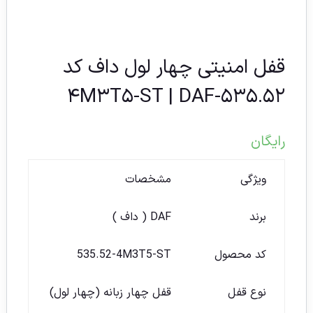
قفل امنیتی چهار لول داف کد
۵۳۵.۵۲-۴M۳T۵-ST | DAF
رایگان
ویژگی
مشخصات
برند
DAF ( داف )
کد محصول
535.52-4M3T5-ST
نوع قفل
قفل چهار زبانه (چهار لول)