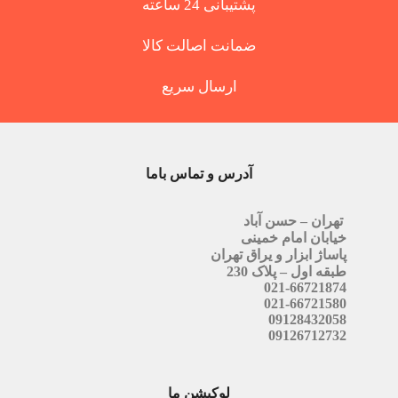
پشتیبانی 24 ساعته
ضمانت اصالت کالا
ارسال سریع
آدرس و تماس باما
تهران – حسن آباد
خیابان امام خمینی
پاساژ ابزار و یراق تهران
طبقه اول – پلاک 230
021-66721874
021-66721580
09128432058
09126712732
لوکیشن ما