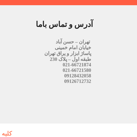
آدرس و تماس باما
تهران – حسن آباد
خیابان امام خمینی
پاساژ ابزار و یراق تهران
طبقه اول – پلاک 230
021-66721874
021-66721580
09128432058
09126712732
کلیه 