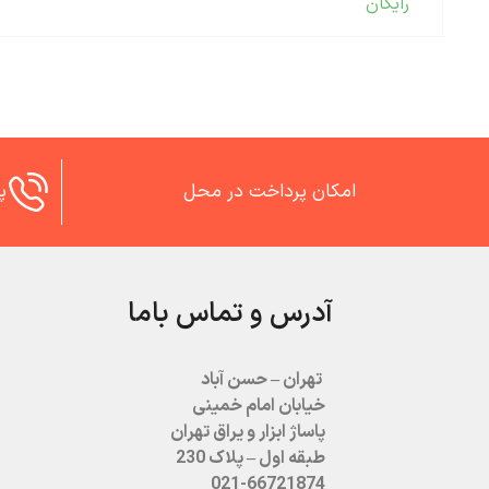
رایگان
امکان پرداخت در محل
پش
آدرس و تماس باما
تهران – حسن آباد
خیابان امام خمینی
پاساژ ابزار و یراق تهران
طبقه اول – پلاک 230
021-66721874