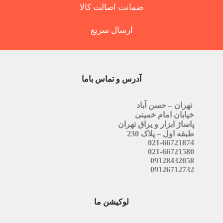
ضمانت اصالت کالا
ارسال سریع
آدرس و تماس باما
تهران – حسن آباد
خیابان امام خمینی
پاساژ ابزار و یراق تهران
طبقه اول – پلاک 230
021-66721874
021-66721580
09128432058
09126712732
لوکیشن ما