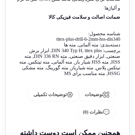
و آلیاژها
ضمانت اصالت و سلامت فیزیکی کالا
شناسه محصول:
titex-plus-drill-6-2mm-hss-din340
دسته‌بندی:
مته آلمانی
,
مته ها
برچسب:
titex plus
,
DIN 340 Typ H
,
ابزار برش
صنعتی
,
ابزار دقیق صنعتی
,
مته DIN 336 RN
,
مته
HSS
,
مته HSS شیار باز
,
مته آلمانی
,
مته تیتکس
,
مته
تیتکس پلاس
,
مته شیارباز
,
مته گورینگ
,
مته مشکی
HSSG
,
مته مناسب برای MS
توضیحات
توضیحات تکمیلی
نظرات (0)
همچنین ممکن است دوست داشته