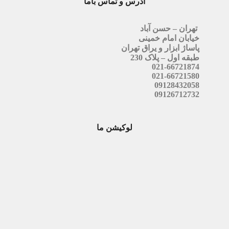
آدرس و تماس باما
تهران – حسن آباد
خیابان امام خمینی
پاساژ ابزار و یراق تهران
طبقه اول – پلاک 230
021-66721874
021-66721580
09128432058
09126712732
لوکیشن ما