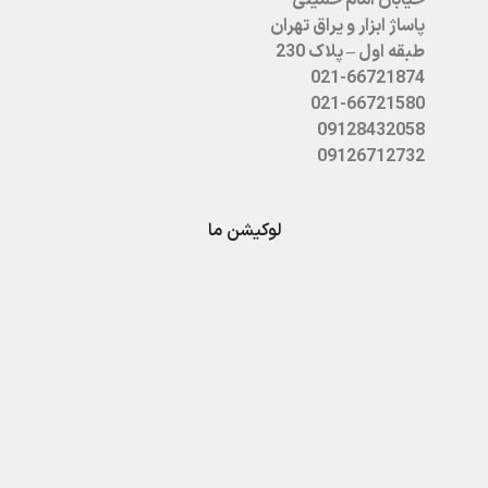
خیابان امام خمینی
پاساژ ابزار و یراق تهران
طبقه اول – پلاک 230
021-66721874
021-66721580
09128432058
09126712732
لوکیشن ما