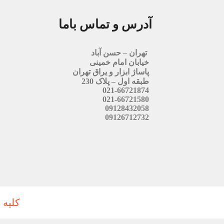
آدرس و تماس باما
تهران – حسن آباد
خیابان امام خمینی
پاساژ ابزار و یراق تهران
طبقه اول – پلاک 230
021-66721874
021-66721580
09128432058
09126712732
کلیه 