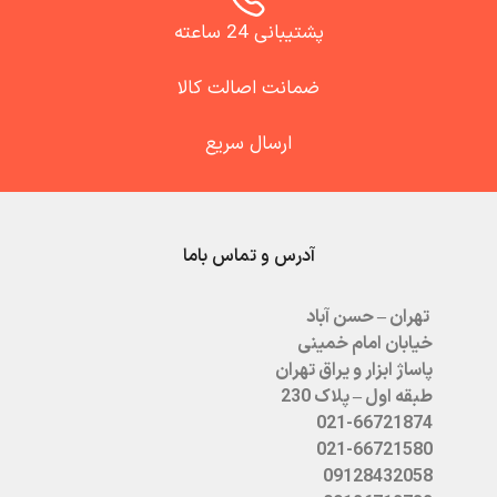
پشتیبانی 24 ساعته
ضمانت اصالت کالا
ارسال سریع
آدرس و تماس باما
تهران – حسن آباد
خیابان امام خمینی
پاساژ ابزار و یراق تهران
طبقه اول – پلاک 230
021-66721874
021-66721580
09128432058