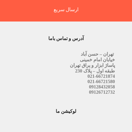
ارسال سریع
آدرس و تماس باما
تهران – حسن آباد
خیابان امام خمینی
پاساژ ابزار و یراق تهران
طبقه اول – پلاک 230
021-66721874
021-66721580
09128432058
09126712732
لوکیشن ما