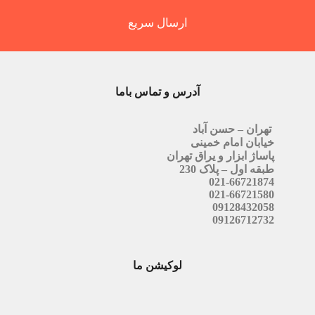
ارسال سریع
آدرس و تماس باما
تهران – حسن آباد
خیابان امام خمینی
پاساژ ابزار و یراق تهران
طبقه اول – پلاک 230
021-66721874
021-66721580
09128432058
09126712732
لوکیشن ما