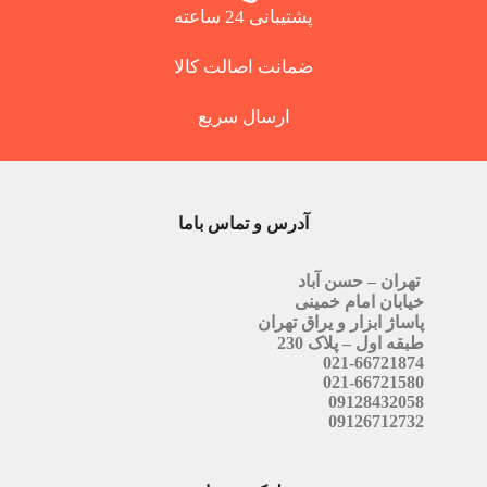
پشتیبانی 24 ساعته
ضمانت اصالت کالا
ارسال سریع
آدرس و تماس باما
تهران – حسن آباد
خیابان امام خمینی
پاساژ ابزار و یراق تهران
طبقه اول – پلاک 230
021-66721874
021-66721580
09128432058
09126712732