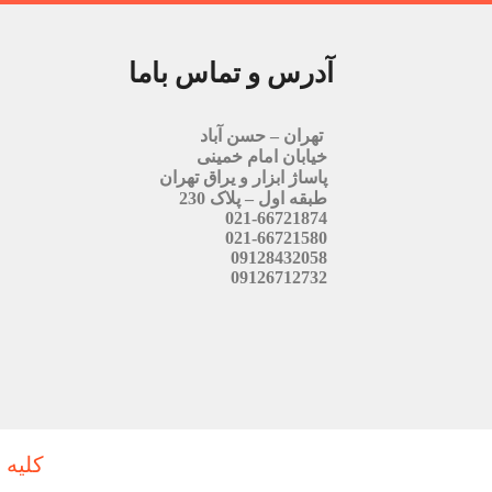
آدرس و تماس باما
تهران – حسن آباد
خیابان امام خمینی
پاساژ ابزار و یراق تهران
طبقه اول – پلاک 230
021-66721874
021-66721580
09128432058
09126712732
کلیه 