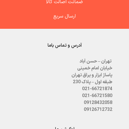
ضمانت اصالت کالا
ارسال سریع
آدرس و تماس باما
تهران – حسن آباد
خیابان امام خمینی
پاساژ ابزار و یراق تهران
طبقه اول – پلاک 230
021-66721874
021-66721580
09128432058
09126712732