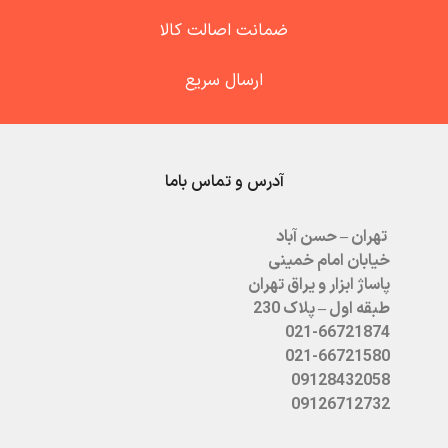
ضمانت اصالت کالا
ارسال سریع
آدرس و تماس باما
تهران – حسن آباد
خیابان امام خمینی
پاساژ ابزار و یراق تهران
طبقه اول – پلاک 230
021-66721874
021-66721580
09128432058
09126712732