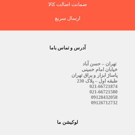
ضمانت اصالت کالا
ارسال سریع
آدرس و تماس باما
تهران – حسن آباد
خیابان امام خمینی
پاساژ ابزار و یراق تهران
طبقه اول – پلاک 230
021-66721874
021-66721580
09128432058
09126712732
لوکیشن ما