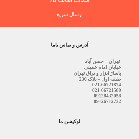
ضمانت اصالت کالا
ارسال سریع
آدرس و تماس باما
تهران – حسن آباد
خیابان امام خمینی
پاساژ ابزار و یراق تهران
طبقه اول – پلاک 230
021-66721874
021-66721580
09128432058
09126712732
لوکیشن ما