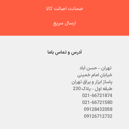
ضمانت اصالت کالا
ارسال سریع
آدرس و تماس باما
تهران – حسن آباد
خیابان امام خمینی
پاساژ ابزار و یراق تهران
طبقه اول – پلاک 230
021-66721874
021-66721580
09128432058
09126712732