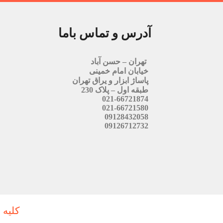
آدرس و تماس باما
تهران – حسن آباد
خیابان امام خمینی
پاساژ ابزار و یراق تهران
طبقه اول – پلاک 230
021-66721874
021-66721580
09128432058
09126712732
کلیه 