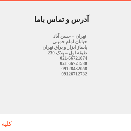
آدرس و تماس باما
تهران – حسن آباد
خیابان امام خمینی
پاساژ ابزار و یراق تهران
طبقه اول – پلاک 230
021-66721874
021-66721580
09128432058
09126712732
کلیه 