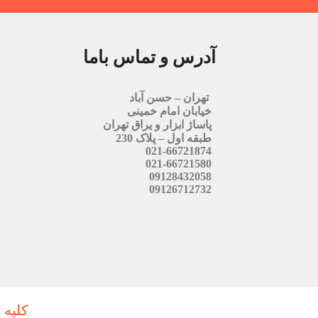
آدرس و تماس باما
تهران – حسن آباد
خیابان امام خمینی
پاساژ ابزار و یراق تهران
طبقه اول – پلاک 230
021-66721874
021-66721580
09128432058
09126712732
کلیه 