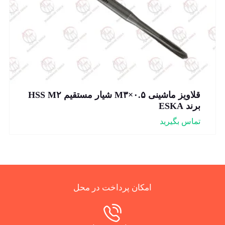
قلاویز ماشینی M۳×۰.۵ شیار مستقیم HSS M۲
برند ESKA
تماس بگیرید
امکان پرداخت در محل