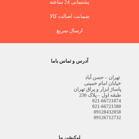
پشتیبانی 24 ساعته
ضمانت اصالت کالا
ارسال سریع
آدرس و تماس باما
تهران – حسن آباد
خیابان امام خمینی
پاساژ ابزار و یراق تهران
طبقه اول – پلاک 230
021-66721874
021-66721580
09128432058
09126712732
لوکیشن ما