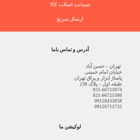
ضمانت اصالت کالا
ارسال سریع
آدرس و تماس باما
تهران – حسن آباد
خیابان امام خمینی
پاساژ ابزار و یراق تهران
طبقه اول – پلاک 230
021-66721874
021-66721580
09128432058
09126712732
لوکیشن ما