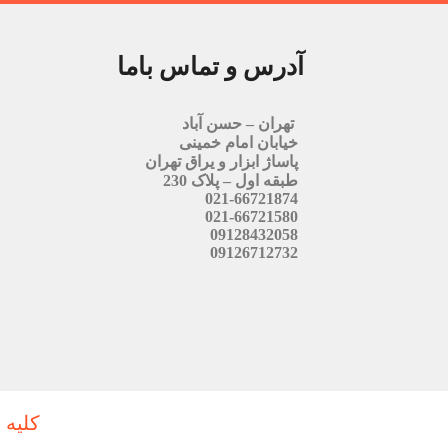
آدرس و تماس باما
تهران – حسن آباد
خیابان امام خمینی
پاساژ ابزار و یراق تهران
طبقه اول – پلاک 230
021-66721874
021-66721580
09128432058
09126712732
کلیه 