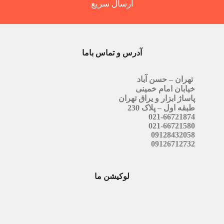
ارسال سریع
آدرس و تماس باما
تهران – حسن آباد
خیابان امام خمینی
پاساژ ابزار و یراق تهران
طبقه اول – پلاک 230
021-66721874
021-66721580
09128432058
09126712732
لوکیشن ما