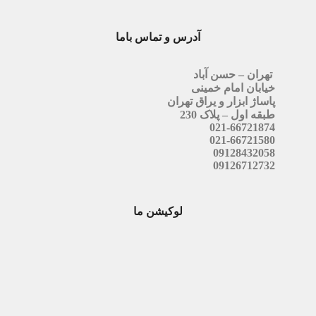
آدرس و تماس باما
تهران – حسن آباد
خیابان امام خمینی
پاساژ ابزار و یراق تهران
طبقه اول – پلاک 230
021-66721874
021-66721580
09128432058
09126712732
لوکیشن ما