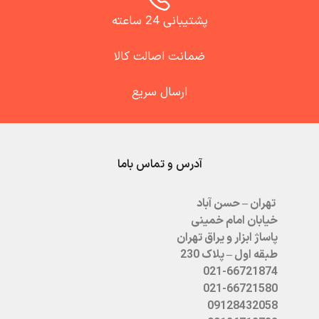
پشتیبانی 24 ساعته
ضمانت اصالت کالا
ارسال سریع
آدرس و تماس باما
تهران – حسن آباد
خیابان امام خمینی
پاساژ ابزار و یراق تهران
طبقه اول – پلاک 230
021-66721874
021-66721580
09128432058