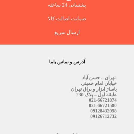
پشتیبانی 24 ساعته
ضمانت اصالت کالا
ارسال سریع
آدرس و تماس باما
تهران – حسن آباد
خیابان امام خمینی
پاساژ ابزار و یراق تهران
طبقه اول – پلاک 230
021-66721874
021-66721580
09128432058
09126712732