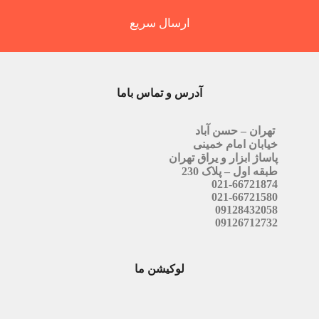
ارسال سریع
آدرس و تماس باما
تهران – حسن آباد
خیابان امام خمینی
پاساژ ابزار و یراق تهران
طبقه اول – پلاک 230
021-66721874
021-66721580
09128432058
09126712732
لوکیشن ما