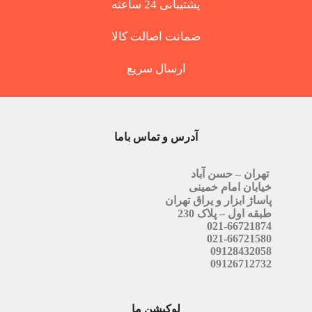
پشتیبانی 24 ساعته
ضمانت اصالت کالا
ارسال سریع
آدرس و تماس باما
تهران – حسن آباد
خیابان امام خمینی
پاساژ ابزار و یراق تهران
طبقه اول – پلاک 230
021-66721874
021-66721580
09128432058
09126712732
لوکیشن ما