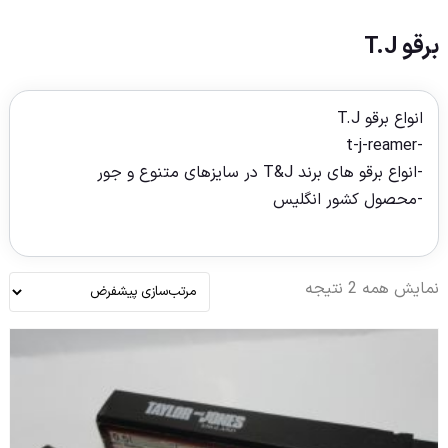
برقو T.J
انواع برقو T.J
-t-j-reamer
-انواع برقو های برند T&J در سایزهای متنوع و جور
-محصول کشور انگلیس
نمایش همه 2 نتیجه