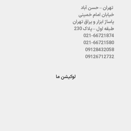
تهران – حسن آباد
خیابان امام خمینی
پاساژ ابزار و یراق تهران
طبقه اول – پلاک 230
021-66721874
021-66721580
09128432058
09126712732
لوکیشن ما