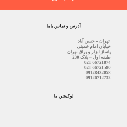
آدرس و تماس باما
تهران – حسن آباد
خیابان امام خمینی
پاساژ ابزار و یراق تهران
طبقه اول – پلاک 230
021-66721874
021-66721580
09128432058
09126712732
لوکیشن ما