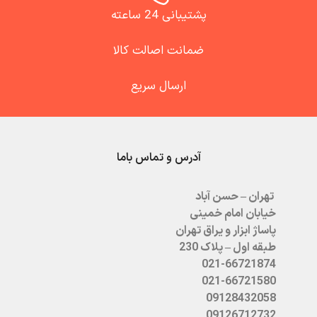
پشتیبانی 24 ساعته
ضمانت اصالت کالا
ارسال سریع
آدرس و تماس باما
تهران – حسن آباد
خیابان امام خمینی
پاساژ ابزار و یراق تهران
طبقه اول – پلاک 230
021-66721874
021-66721580
09128432058
09126712732