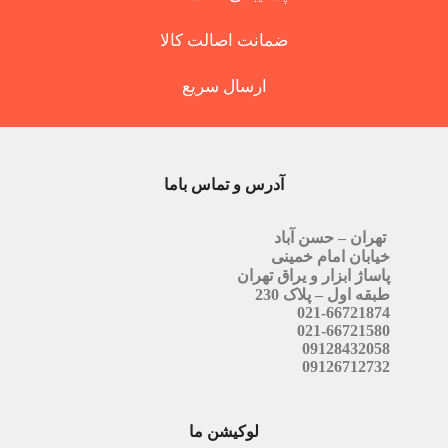
ضمانت اصالت کالا
ارسال سریع
آدرس و تماس باما
تهران – حسن آباد
خیابان امام خمینی
پاساژ ابزار و یراق تهران
طبقه اول – پلاک 230
021-66721874
021-66721580
09128432058
09126712732
لوکیشن ما