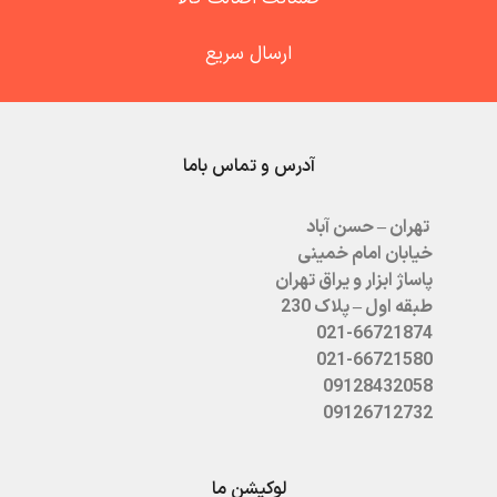
ارسال سریع
آدرس و تماس باما
تهران – حسن آباد
خیابان امام خمینی
پاساژ ابزار و یراق تهران
طبقه اول – پلاک 230
021-66721874
021-66721580
09128432058
09126712732
لوکیشن ما