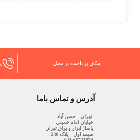
امکان پرداخت در محل
پش
آدرس و تماس باما
تهران – حسن آباد
خیابان امام خمینی
پاساژ ابزار و یراق تهران
طبقه اول – پلاک 230
021-66721874