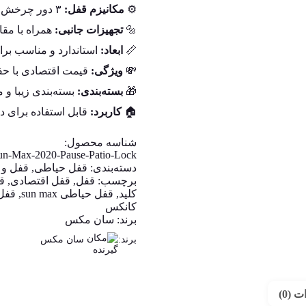
⚙️
مکانیزم قفل:
۳ دور چرخش زبانه برای اطمینان بیشتر
🔩
تجهیزات جانبی:
همراه با مقا
📏
ابعاد:
استاندارد و مناسب بر
💸
ویژگی:
قیمت اقتصادی با حف
🎁
بسته‌بندی:
بسته‌بندی زیبا و 
🏠
کاربرد:
قابل استفاده برای د
شناسه محصول:
un-Max-2020-Pause-Patio-Lock
دسته‌بندی:
قفل حیاطی
,
قفل و 
برچسب:
قفل
,
قفل اقتصادی
,
ق
کلید
,
قفل حیاطی sun max
,
قفل
کانکس
برند:
سان مکس
برند:
سان مکس
 (0)