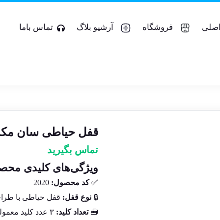
صلی
فروشگاه
آرشیو بلاگ
تماس باما
قفل حیاطی سان مکث SUN MAX مدل 
تماس بگیرید
ویژگی‌های کلیدی محص
✅
کد محصول:
2020
🔒
نوع قفل:
قفل حیاطی با طرا
🧰
تعداد کلید:
۳ عدد کلید معمولی همراه با قفل