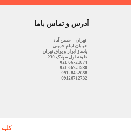
آدرس و تماس باما
تهران – حسن آباد
خیابان امام خمینی
پاساژ ابزار و یراق تهران
طبقه اول – پلاک 230
021-66721874
021-66721580
09128432058
09126712732
کلیه 