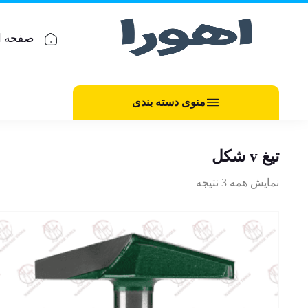
صفحه ا
منوی دسته بندی
تیغ v شکل
نمایش همه 3 نتیجه