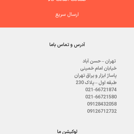
ارسال سریع
آدرس و تماس باما
تهران – حسن آباد
خیابان امام خمینی
پاساژ ابزار و یراق تهران
طبقه اول – پلاک 230
021-66721874
021-66721580
09128432058
09126712732
لوکیشن ما