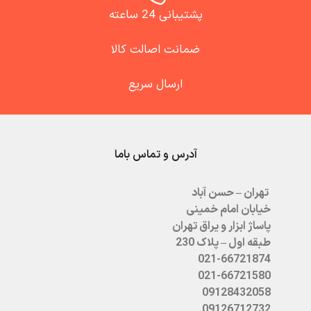
پشتیبانی 24 ساعته
ضمانت اصالت کالا
ارسال سریع
آدرس و تماس باما
تهران – حسن آباد
خیابان امام خمینی
پاساژ ابزار و یراق تهران
طبقه اول – پلاک 230
021-66721874
021-66721580
09128432058
09126712732