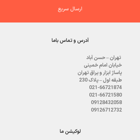
ارسال سریع
آدرس و تماس باما
تهران – حسن آباد
خیابان امام خمینی
پاساژ ابزار و یراق تهران
طبقه اول – پلاک 230
021-66721874
021-66721580
09128432058
09126712732
لوکیشن ما