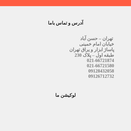
آدرس و تماس باما
تهران – حسن آباد
خیابان امام خمینی
پاساژ ابزار و یراق تهران
طبقه اول – پلاک 230
021-66721874
021-66721580
09128432058
09126712732
لوکیشن ما