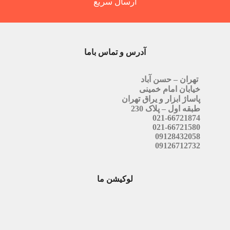
ارسال سریع
آدرس و تماس باما
تهران – حسن آباد
خیابان امام خمینی
پاساژ ابزار و یراق تهران
طبقه اول – پلاک 230
021-66721874
021-66721580
09128432058
09126712732
لوکیشن ما