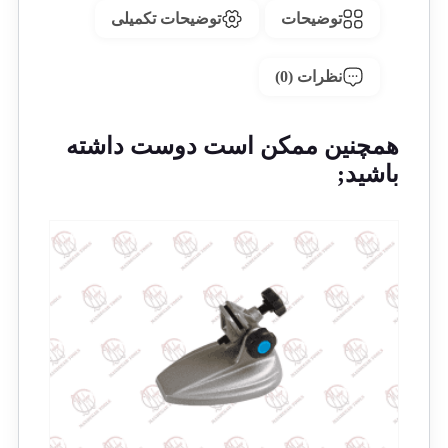
توضیحات
توضیحات تکمیلی
نظرات (0)
همچنین ممکن است دوست داشته
باشید;