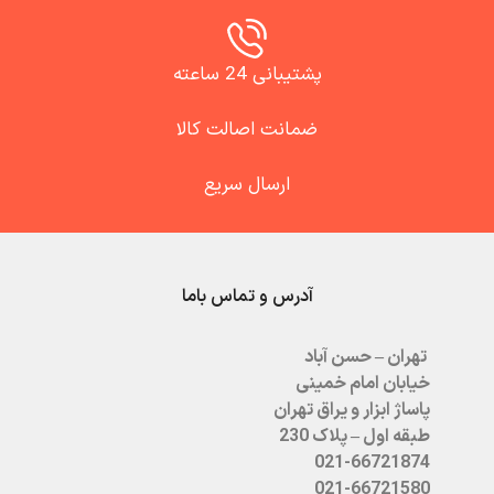
پشتیبانی 24 ساعته
ضمانت اصالت کالا
ارسال سریع
آدرس و تماس باما
تهران – حسن آباد
خیابان امام خمینی
پاساژ ابزار و یراق تهران
طبقه اول – پلاک 230
021-66721874
021-66721580