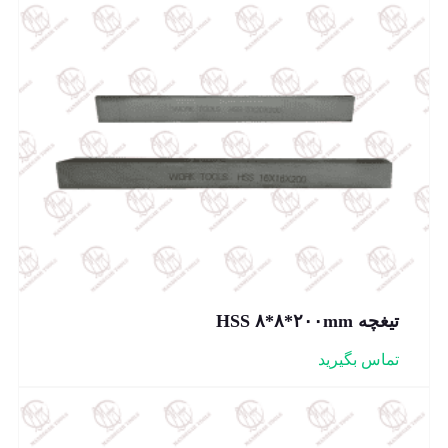
تیغچه HSS ۸*۸*۲۰۰mm
تماس بگیرید