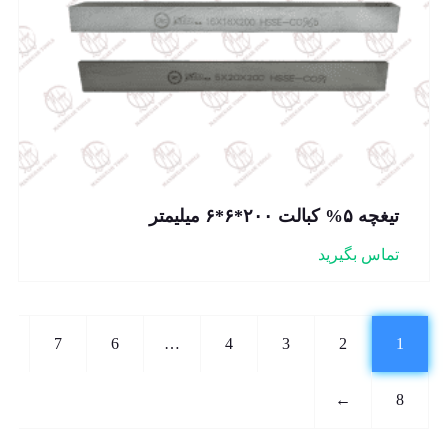
تیغچه ۵% کبالت ۲۰۰*۶*۶ میلیمتر
تماس بگیرید
7
6
…
4
3
2
1
←
8