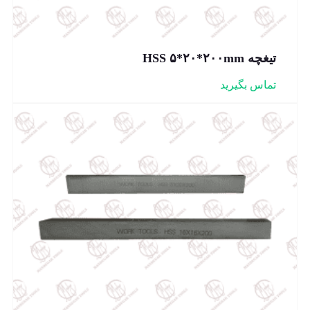
تیغچه HSS ۵*۲۰*۲۰۰mm
تماس بگیرید