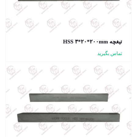
تیغچه HSS ۳*۲۰*۲۰۰mm
تماس بگیرید