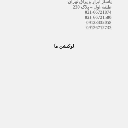
پاساژ ابزار و یراق تهران
طبقه اول – پلاک 230
021-66721874
021-66721580
09128432058
09126712732
لوکیشن ما