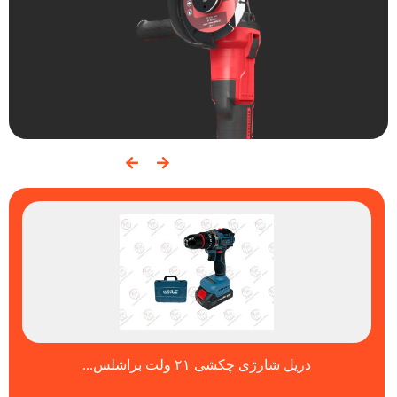
دریل شارژی چکشی ۲۱ ولت براشلس...