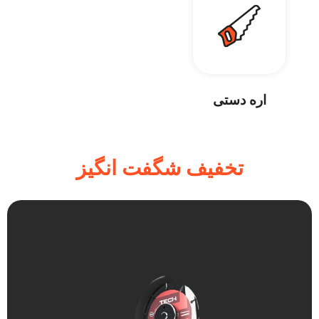
اره دستی
تخفیف شگفت انگیز