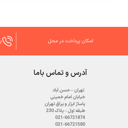
امکان پرداخت در محل
پش
آدرس و تماس باما
تهران – حسن آباد
خیابان امام خمینی
پاساژ ابزار و یراق تهران
طبقه اول – پلاک 230
021-66721874
021-66721580